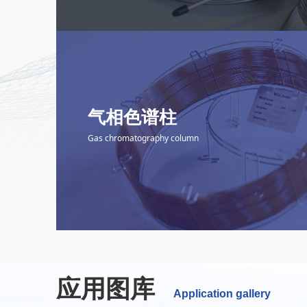
气相色谱柱
Gas chromatography column
气相色谱柱
Gas chromatography column
应用图库
Application gallery